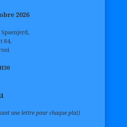
obre 2026
 Spaenjerd,
t 84,
rooi
1H30
u
ant une lettre pour chaque plat)