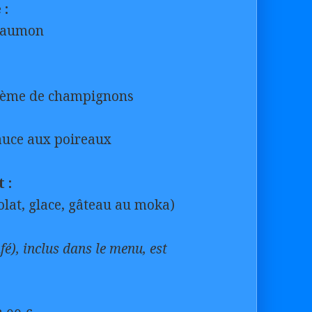
 :
 saumon
crème de champignons
sauce aux poireaux
 :
olat, glace, gâteau au moka)
afé), inclus dans le menu, est